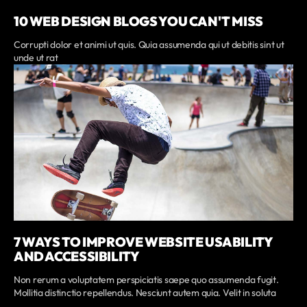
10 WEB DESIGN BLOGS YOU CAN'T MISS
Corrupti dolor et animi ut quis. Quia assumenda qui ut debitis sint ut
unde ut rat
7 WAYS TO IMPROVE WEBSITE USABILITY
AND ACCESSIBILITY
Non rerum a voluptatem perspiciatis saepe quo assumenda fugit.
Mollitia distinctio repellendus. Nesciunt autem quia. Velit in soluta