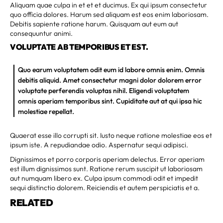
Aliquam quae culpa in et et et ducimus. Ex qui ipsum consectetur
quo officia dolores. Harum sed aliquam est eos enim laboriosam.
Debitis sapiente ratione harum. Quisquam aut eum aut
consequuntur animi.
VOLUPTATE AB TEMPORIBUS ET EST.
Quo earum voluptatem odit eum id labore omnis enim. Omnis
debitis aliquid. Amet consectetur magni dolor dolorem error
voluptate perferendis voluptas nihil. Eligendi voluptatem
omnis aperiam temporibus sint. Cupiditate aut at qui ipsa hic
molestiae repellat.
Quaerat esse illo corrupti sit. Iusto neque ratione molestiae eos et
ipsum iste. A repudiandae odio. Aspernatur sequi adipisci.
Dignissimos et porro corporis aperiam delectus. Error aperiam
est illum dignissimos sunt. Ratione rerum suscipit ut laboriosam
aut numquam libero ex. Culpa ipsum commodi odit et impedit
sequi distinctio dolorem. Reiciendis et autem perspiciatis et a.
RELATED